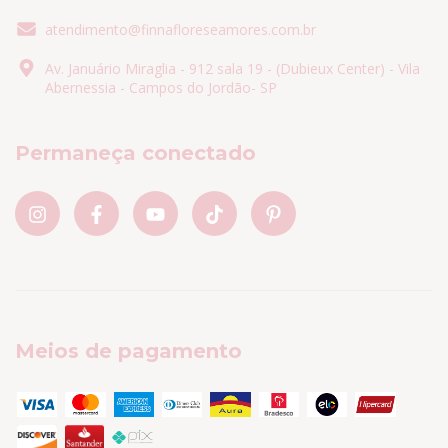
atendimento@finnafloreseamores.com.br
Av. Januário Miraglia - 912 sala 19 - (Dubieux Center) - Vila
Abernessia - Campos do Jordão- SP
Permaneça conectado
Meios de pagamento