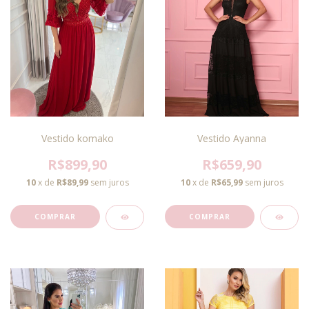
Vestido Ayanna
Vestido komako
R$659,90
R$899,90
10
x de
R$65,99
sem juros
10
x de
R$89,99
sem juros
COMPRAR
COMPRAR