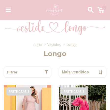
0
Início
>
Vestidos
>
Longo
Longo
Filtrar
FRETE GRÁTIS
FRETE GRÁTIS