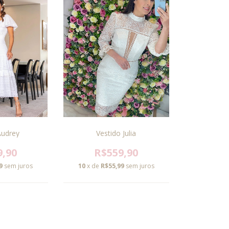
Audrey
Vestido Julia
9,90
R$559,90
9
sem juros
10
x de
R$55,99
sem juros