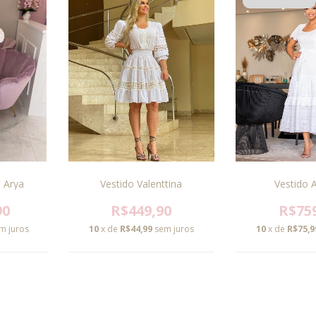
Vestido 
a Arya
Vestido Valenttina
R$75
90
R$449,90
10
x de
R$75,9
m juros
10
x de
R$44,99
sem juros