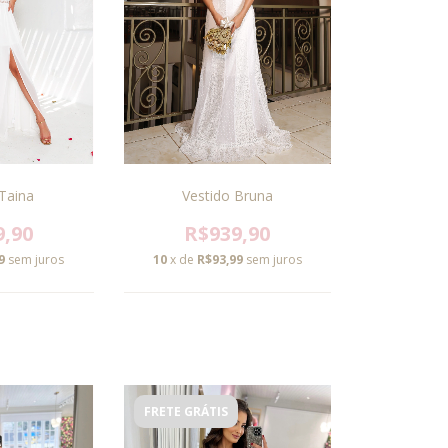
Vestido Bruna
Taina
R$939,90
9,90
10
x de
R$93,99
sem juros
9
sem juros
FRETE GRÁTIS