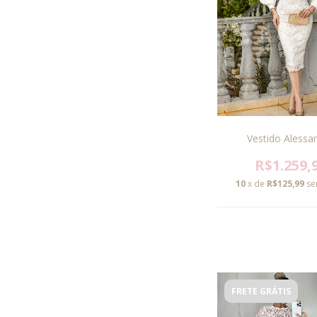
Vestido Alessa
R$1.259,
10
x de
R$125,99
se
FRETE GRÁTIS