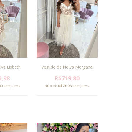
iva Lisbeth
Vestido de Noiva Morgana
9,98
R$719,80
00
sem juros
10
x de
R$71,98
sem juros