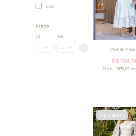
G (5)
Preço
De
Até
Vestido Saku
R$799,9
10
x de
R$79,99
sem
FRETE GRÁTIS