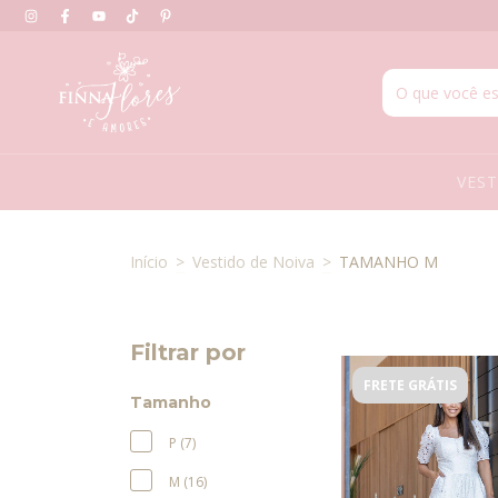
VES
Início
>
Vestido de Noiva
>
TAMANHO M
Filtrar por
FRETE GRÁTIS
Tamanho
P (7)
M (16)