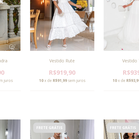
Vestido 
ndra
Vestido Rute
R$93
90
R$919,90
10
x de
R$93,9
m juros
10
x de
R$91,99
sem juros
FRETE GRÁTIS
FRETE GRÁTIS