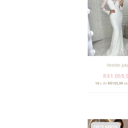
Vestido July
R$1.059,
10
x de
R$105,99
se
FRETE GRÁTIS