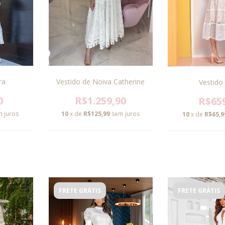
ra
Vestido de Noiva Catherine
Vestido 
0
R$1.259,90
R$65
 juros
10
x de
R$125,99
sem juros
10
x de
R$65,9
FRETE GRÁTIS
FRETE GRÁTIS