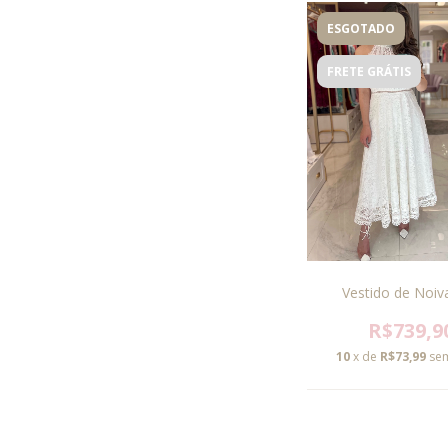
ESGOTADO
FRETE GRÁTIS
Vestido de Noiva
R$739,9
10
x de
R$73,99
sem