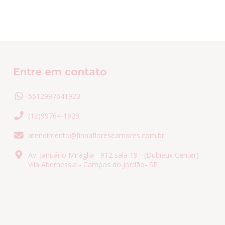
Entre em contato
5512997641923
(12)99764-1923
atendimento@finnafloreseamores.com.br
Av. Januário Miraglia - 912 sala 19 - (Dubieux Center) -
Vila Abernessia - Campos do Jordão- SP