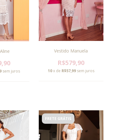
Vestido Manuela
Aline
R$579,90
9,90
10
x de
R$57,99
sem juros
9
sem juros
FRETE GRÁTIS