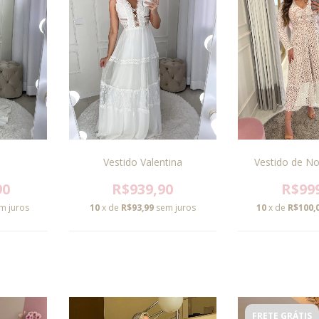
Vestido Valentina
Vestido de No
90
R$939,90
R$99
m juros
10
x de
R$93,99
sem juros
10
x de
R$100,
FRETE GRÁTIS