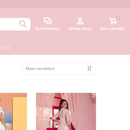
0
Atendimento
Minha conta
Meu carrinho
TATO