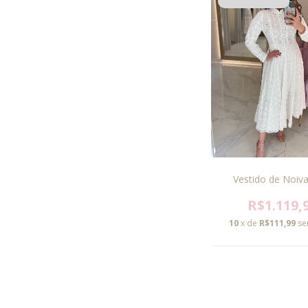
Vestido de Noiv
R$1.119,
10
x de
R$111,99
se